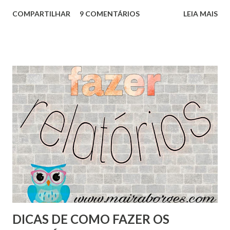
que vocês podem fazer com os pais, cada uma com um
COMPARTILHAR
9 COMENTÁRIOS
LEIA MAIS
objetivo e você poderá ver qual mais se adapta a sua
necessidade. 1. Adaptação da Dinâmica Pintura Surpresa:
Desenvolvimento: Cada responsável receberá uma folha em
branco e uma caneta e conforme as ordens do professor,
deverá desenhar um monstrinho. O professor poderá se
divertir em deixar esse monstrinho bem engraçado.
Objetivo: Levar que os pais cheguem a conclusão que
nenhum desenho é igual e cada um tenha uma visão
diferente, por mais que todos recebessem a mesma ordem,
nenhum deles conseguiram desenhar igual. E isso também
acontece com os alunos, por mais que todos recebam a
mesma orientação, cada um tem um ritmo, um jeito de olhar
e isso não significa que um seja mais inteligente que o
outro, ma...
DICAS DE COMO FAZER OS