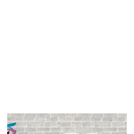
geométricas. MATERIAIS: - 9 papéis cartão (mas você
também pode usar papelão, aconselho que seja algo
razoavelmente rígido e fixo, não aconse lho ser de TNT, a
menos que fixe bem ao chão e nem de cartolina ou papel
pardo, pois amassam e rasgam com facilidade); - Papel
parecido com "color 7" só que em tamanho de cartolina.
(Não sei o nome rs); - Cola branca; - Pistola e cola quente; -
Piloto preto. CONFECÇÃO: (Tabuleiro) 1. Colei com cola
quente todo...