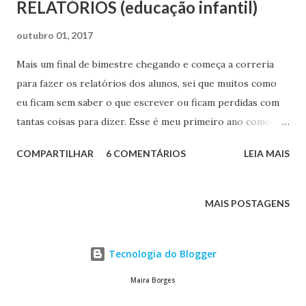
RELATÓRIOS (educação infantil)
outubro 01, 2017
Mais um final de bimestre chegando e começa a correria
para fazer os relatórios dos alunos, sei que muitos como
eu ficam sem saber o que escrever ou ficam perdidas com
tantas coisas para dizer. Esse é meu primeiro ano como
professora, por isso a cada bimestre tento melhorar meus
COMPARTILHAR
6 COMENTÁRIOS
LEIA MAIS
relatórios, deixando-os cada vez mais completo e para isso
uso umas dicas que vou compartilhar com vocês. 1ª DICA:
Todo o bimestre faço um "DIÁRIO DE BORDO" dos alunos, ,
MAIS POSTAGENS
é nele que eu anoto como eles se saíram nas atividades do
dia, se acertaram o que perguntei e tudo que acho
Tecnologia do Blogger
necessário. E ele me ajuda muito na hora de fazer o
relatório dos meus alunos, pois olhando nele eu posso
Maira Borges
saber precisamente quando que o aluno acertou algo, se é