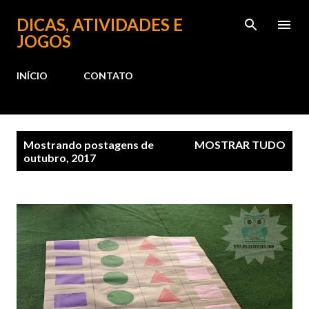
Pular para o conteúdo principal
DICAS, ATIVIDADES E
JOGOS
INÍCIO
CONTATO
P
Mostrando postagens de
MOSTRAR TUDO
o
outubro, 2017
s
t
a
g
e
n
s