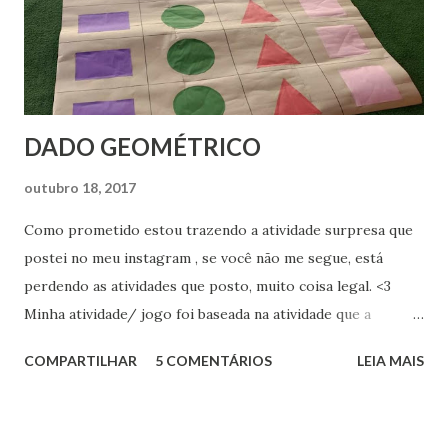
DADO GEOMÉTRICO
outubro 18, 2017
Como prometido estou trazendo a atividade surpresa que
postei no meu instagram , se você não me segue, está
perdendo as atividades que posto, muito coisa legal. <3
Minha atividade/ jogo foi baseada na atividade que a
educadora Janaína Rosa da Creche ABC de São Cristóvão do
COMPARTILHAR
5 COMENTÁRIOS
LEIA MAIS
Sul/SC enviou para a página Brincadeiras e Jogos , a
atividade "DADO GEOMÉTRICO". OBJETIVOS: R espeitar o
próximo, exercer a paciência e reconhecimento das formas