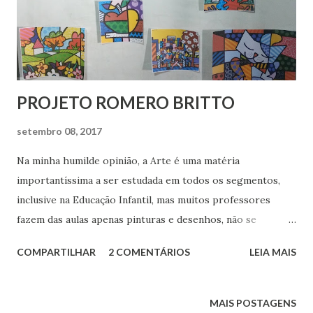
PROJETO ROMERO BRITTO
setembro 08, 2017
Na minha humilde opinião, a Arte é uma matéria
importantíssima a ser estudada em todos os segmentos,
inclusive na Educação Infantil, mas muitos professores
fazem das aulas apenas pinturas e desenhos, não se
aprofundam em suas aulas. Sem contar que muitos não
COMPARTILHAR
2 COMENTÁRIOS
LEIA MAIS
sabem que Artes não é só artes visuais, mas também música,
teatro e dança mas isso é um outro assunto que outro dia
debateremos. Voltando... estudar artistas é muito
MAIS POSTAGENS