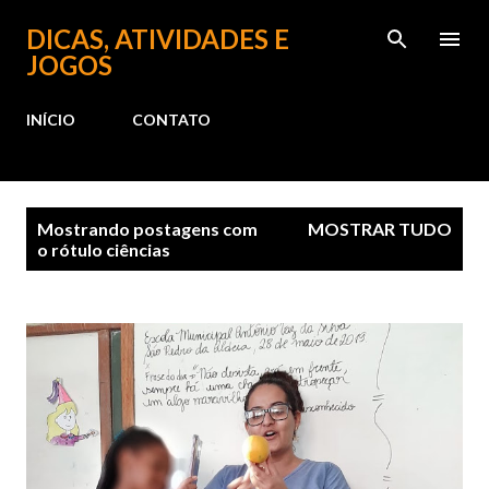
Pular para o conteúdo principal
DICAS, ATIVIDADES E
JOGOS
INÍCIO
CONTATO
P
Mostrando postagens com
MOSTRAR TUDO
o
o rótulo
ciências
s
t
a
g
e
n
s