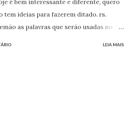
oje é bem interessante e diferente, quero
 tem ideias para fazerem ditado. rs.
emão as palavras que serão usadas no
 e BOCA Em cada copo você deverá
TÁRIO
LEIA MAIS
lavra e mais algumas aleatórias Vocês
alunos deverão procurar as letras da
 Em seguida, separando-o. Deverá fazer
rem faladas. Para dificultar, vocês
mo ALFACE e ao acrescentar letras
os sentirem dificuldades, vocês poderão
ras e não realizar o processo acima.
de? Se vocês realizarem essa atividade