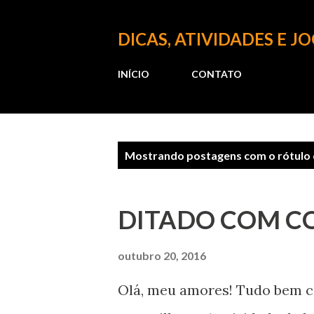
DICAS, ATIVIDADES E J
INÍCIO
CONTATO
P
Mostrando postagens com o rótulo
o
s
DITADO COM C
t
a
outubro 20, 2016
g
Olá, meu amores! Tudo bem c
e