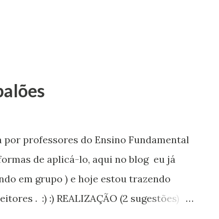
ece de me marcar com a #mairaborgesap
i...
alões
a por professores do Ensino Fundamental
formas de aplicá-lo, aqui no blog eu já
ndo em grupo ) e hoje estou trazendo
eitores . :) :) REALIZAÇÃO (2 sugestões)
luno recebe um balão e dentro que cada