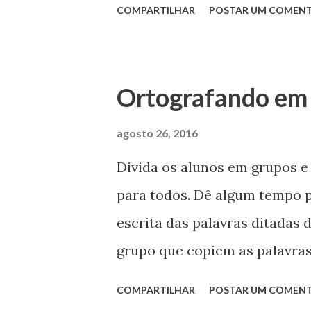
COMPARTILHAR
POSTAR UM COMEN
balão terá uma palavra com nív
vez estourará o balão conform
palavra, caso tenha dificuldad
Ortografando em
escreverão a palavra e o alun
agosto 26, 2016
3. O ditado só acabará quand
suas palavras. Segunda sugest
Divida os alunos em grupos e 
Em um pedaço de papel todos
para todos. Dê algum tempo p
seguida, colocarão a palavra
escrita das palavras ditadas
colega. 4. Um aluno por vez e
grupo que copiem as palavras
palavras é o vencedor. Se ho
COMPARTILHAR
POSTAR UM COMEN
até que um dos grupos vença. 