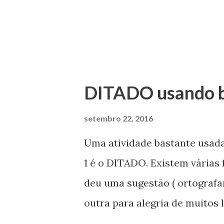
em sala de aula não se esqu
que eu vou adorar ver. Beijos! F
DITADO usando b
setembro 22, 2016
Uma atividade bastante usad
1 é o DITADO. Existem várias 
deu uma sugestão ( ortografa
outra para alegria de muitos l
Primeira sugestão: 1. Cada a