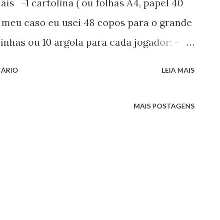
is -1 cartolina ( ou folhas A4, papel 40
no meu caso eu usei 48 copos para o grande
inhas ou 10 argola para cada jogador; -
anente; -Cola de isopor ( ou pistola e
TÁRIO
LEIA MAIS
 caderno para anotação. Assista ao vídeo
 do jogo -5 jogadores ou 10 equipes (o
MAIS POSTAGENS
erá do tamanho do copo que você
equipe deverá ter sua folha ou caderno e
es; -Cada jogador ou equipe deverá jogar
ez, se acerta deverá anotar a sílaba ou
nal de cada partida, os jogadores deverão
 que se reinicie uma nova partida; -Ao