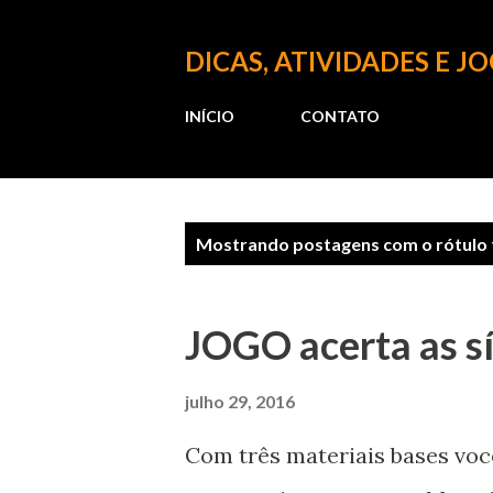
DICAS, ATIVIDADES E J
INÍCIO
CONTATO
P
Mostrando postagens com o rótulo
o
s
JOGO acerta as s
t
a
julho 29, 2016
g
Com três materiais bases você
e