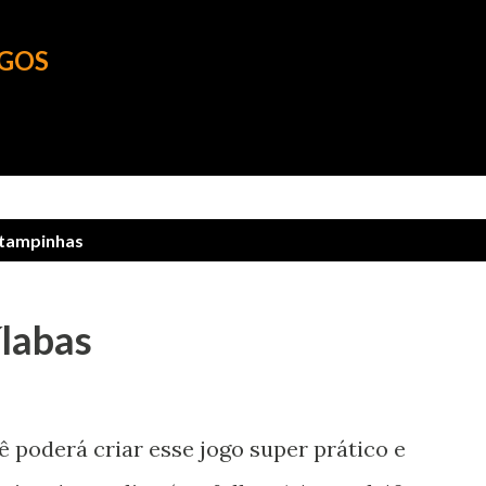
Pular para o conteúdo principal
OGOS
tampinhas
ílabas
 poderá criar esse jogo super prático e