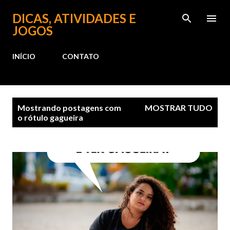
Pular para o conteúdo principal
DICAS, ATIVIDADES E
JOGOS
INÍCIO
CONTATO
P
Mostrando postagens com
MOSTRAR TUDO
o
o rótulo
gagueira
s
t
a
g
e
n
s