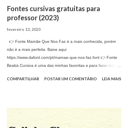
Fontes cursivas gratuitas para
professor (2023)
fevereiro 13, 2023
👉 Fonte Mamãe Que Nos Faz é a mais conhecida, porém
não é a mais perfeita. Baixe aqui:
https://www.dafont.com/pt/mamae-que-nos-faz.font 👉 Fonte
Beabá Cursiva é uma das minhas favoritas e para fazer todas
junções perfeitas você pode ir mudando entre ela mesmo. Ela
COMPARTILHAR
POSTAR UM COMENTÁRIO
LEIA MAIS
também vem com a fonte pontilhada e com seta. Baixe aqui:
https://www.fontebeaba.com/fonte-beaba 👉 Fonte Memina ,
também encontrada como Menima Mestra ou somente
Mestra. è muito bonita e também é possível encontrar
pontilhada e com linhas de caderno de caligrafia. Baixe aqui:
https://www.edu.xunta.gal/centros/ceipfrions/es/node/101 👉