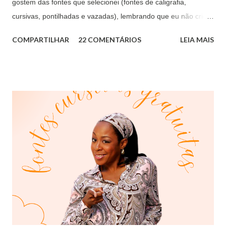
gostem das fontes que selecionei (fontes de caligrafia,
cursivas, pontilhadas e vazadas), lembrando que eu não criei
nenhuma fonte, apenas estou compartilhando as fontes e os
COMPARTILHAR
22 COMENTÁRIOS
LEIA MAIS
sites confiáveis que vocês podem baixar, todas as imagens
foram tirados dos próprios sites que disponibilizam as fontes.
Para baixar clique no link para ser direcionado para o site. 1.
Fonte Escolar Puntos Link >>
https://www.netfontes.com.br/view/fontecursivapontilhada/ 2.
Fonte Life Lissons Link >> https://www.dafont.com/pt/life-
lessons.font 3. Fonte Memima Mestra 2 Link >>
https://www.netfontes.com.br/view/mestra2/ 4. Fonte Memima
Mestra 4 Link >> https://www.netfontes.com.br/view/mestra4/
5. Fonte Maternellecollor Trace Cursiva Link >>
https://www.netfontes.com.br/view/maternellecolor_tra/ 6.
Fonte Cursiva Pontilhada Link >>...