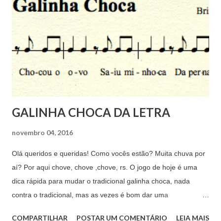
Fonte Little Days tem as letras maiúsculas parecidas com a de
forma. Baixe aqui: https://www.dafont.com/pt/little-days.font 👉
Fonte CrayonE parecida com a Little Days só que mais
desenhada. Baixei no site DaFont. Ao baixar, você encontrará
uma variação a Plum e também a pautada. Baixe aqui:
https://www.dafont.com/pt/verchery.font 👉 Fonte KG Eliza...
GALINHA CHOCA DA LETRA
novembro 04, 2016
Olá queridos e queridas! Como vocês estão? Muita chuva por
aí? Por aqui chove, chove ,chove, rs. O jogo de hoje é uma
dica rápida para mudar o tradicional galinha choca, nada
contra o tradicional, mas as vezes é bom dar uma
diferenciada. Gostou da ideia, quer ver como se joga? Vem
COMPARTILHAR
POSTAR UM COMENTÁRIO
LEIA MAIS